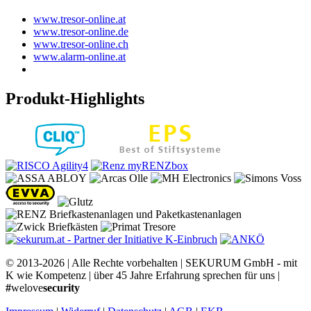
www.tresor-online.at
www.tresor-online.de
www.tresor-online.ch
www.alarm-online.at
Produkt-Highlights
© 2013-2026 | Alle Rechte vorbehalten | SEKURUM GmbH - mit
K wie Kompetenz | über 45 Jahre Erfahrung sprechen für uns |
#
welove
security