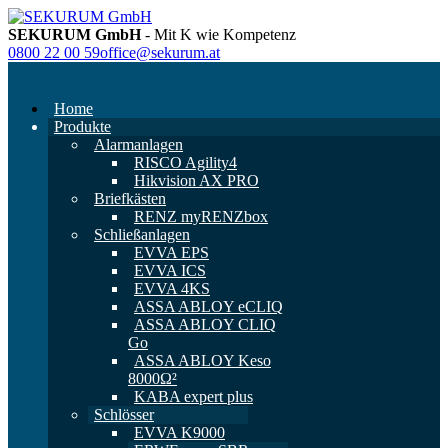
SEKURUM GmbH
- Mit K wie Kompetenz
0800 22 00 59
office@sekurum.at
Home
Produkte
Alarmanlagen
RISCO Agility4
Hikvision AX PRO
Briefkästen
RENZ myRENZbox
Schließanlagen
EVVA EPS
EVVA ICS
EVVA 4KS
ASSA ABLOY eCLIQ
ASSA ABLOY CLIQ
Go
ASSA ABLOY Keso
8000Ω²
KABA expert plus
Schlösser
EVVA K9000