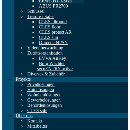
ERWE econ-SBR
ABUS PR2700
Schlüssel
Tresore / Safes
CLES allround
CLES floor
CLES protect AR
CLES sun
Dometic NPSN
Videoüberwachung
Zutrittsorganisation
EVVA AirKey
Burg Wächter
secuENTRY active
Diverses & Zubehör
Projekte
Privatlösungen
Hotellösungen
Wohnbaulösungen
Gewerbelösungen
Behördenlösungen
CLES safe
Über uns
Kontakt
Mitarbeiter