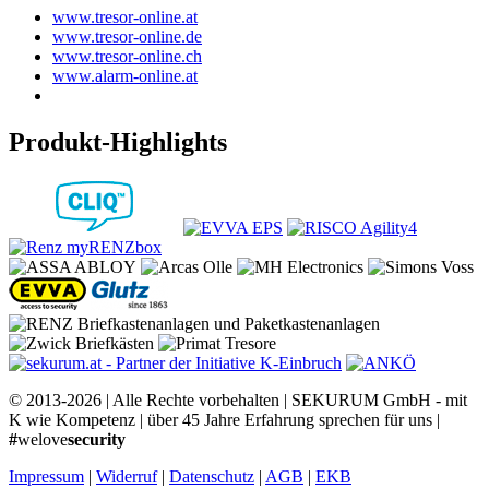
www.tresor-online.at
www.tresor-online.de
www.tresor-online.ch
www.alarm-online.at
Produkt-Highlights
© 2013-2026 | Alle Rechte vorbehalten | SEKURUM GmbH - mit
K wie Kompetenz | über 45 Jahre Erfahrung sprechen für uns |
#
welove
security
Impressum
|
Widerruf
|
Datenschutz
|
AGB
|
EKB