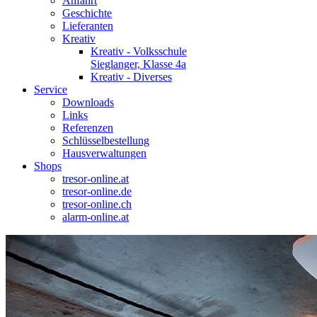
Anfahrt
Geschichte
Lieferanten
Kreativ
Kreativ - Volksschule
Sieglanger, Klasse 4a
Kreativ - Diverses
Service
Downloads
Links
Referenzen
Schlüsselbestellung
Hausverwaltungen
Shops
tresor-online.at
tresor-online.de
tresor-online.ch
alarm-online.at