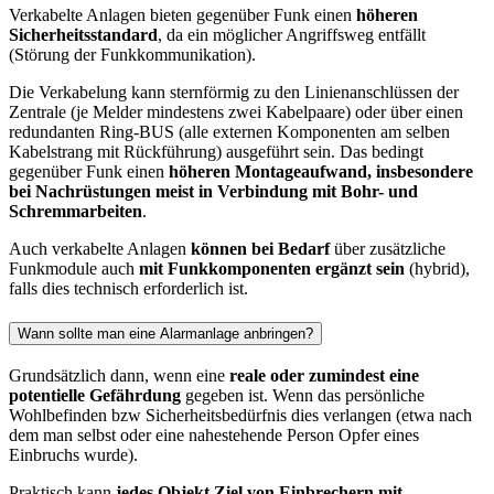
Verkabelte Anlagen bieten gegenüber Funk einen
höheren
Sicherheitsstandard
, da ein möglicher Angriffsweg entfällt
(Störung der Funkkommunikation).
Die Verkabelung kann sternförmig zu den Linienanschlüssen der
Zentrale (je Melder mindestens zwei Kabelpaare) oder über einen
redundanten Ring-BUS (alle externen Komponenten am selben
Kabelstrang mit Rückführung) ausgeführt sein. Das bedingt
gegenüber Funk einen
höheren Montageaufwand, insbesondere
bei Nachrüstungen meist in Verbindung mit Bohr- und
Schremmarbeiten
.
Auch verkabelte Anlagen
können bei Bedarf
über zusätzliche
Funkmodule auch
mit Funkkomponenten ergänzt sein
(hybrid),
falls dies technisch erforderlich ist.
Wann sollte man eine Alarmanlage anbringen?
Grundsätzlich dann, wenn eine
reale oder zumindest eine
potentielle Gefährdung
gegeben ist. Wenn das persönliche
Wohlbefinden bzw Sicherheitsbedürfnis dies verlangen (etwa nach
dem man selbst oder eine nahestehende Person Opfer eines
Einbruchs wurde).
Praktisch kann
jedes Objekt Ziel von Einbrechern mit