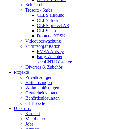
Schlüssel
Tresore / Safes
CLES allround
CLES floor
CLES protect AR
CLES sun
Dometic NPSN
Videoüberwachung
Zutrittsorganisation
EVVA AirKey
Burg Wächter
secuENTRY active
Diverses & Zubehör
Projekte
Privatlösungen
Hotellösungen
Wohnbaulösungen
Gewerbelösungen
Behördenlösungen
CLES safe
Über uns
Kontakt
Mitarbeiter
Jobs