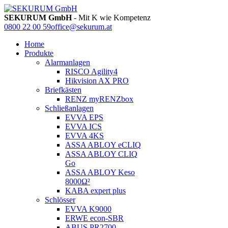
SEKURUM GmbH
- Mit K wie Kompetenz
0800 22 00 59
office@sekurum.at
Home
Produkte
Alarmanlagen
RISCO Agility4
Hikvision AX PRO
Briefkästen
RENZ myRENZbox
Schließanlagen
EVVA EPS
EVVA ICS
EVVA 4KS
ASSA ABLOY eCLIQ
ASSA ABLOY CLIQ
Go
ASSA ABLOY Keso
8000Ω²
KABA expert plus
Schlösser
EVVA K9000
ERWE econ-SBR
ABUS PR2700