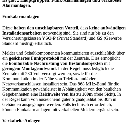
Es gibt 2 Hauptgruppen, Funk-Alarmanlagen und verkabelte
Alarmanlagen
.
Funkalarmanlagen
Diese
haben den unschlagbaren Vorteil
, dass
keine aufwändigen
Installationsarbeiten
notwendig sind. Sie sind nur bis zu den
Versicherungsklassen
VSÖ-P
(Privat Standard) und
GS
(Gewerbe
Standard niedrig) erhältlich.
Melder und Schaltkomponenten kommunizieren ausschließlich über
ein
gesichertes Funkprotokoll
mit der Zentrale. Dies ermöglicht
die
komfortable Nachrüstung von Bestandsobjekten
mit
geringem Montageaufwand
. In der Regel muss lediglich die
Zentrale mit 230 Volt versorgt werden, sowie für die
Kommunikation in der Nähe von Telefon- und/oder
Netzwerkanschlüssen installiert sein. Das 868 MHz-Band für die
Kommunikation gewährleistet in Abhängigkeit von den baulichen
Gegebenheiten eine
Reichweite von bis zu 100m
(freie Sicht). In
der Regel kann von ausreichend guter Signalqualität bis 30m in
Gebäuden ausgegangen werden. Falls technisch erforderlich,
können Funkalarmanlagen mit verkabelten Meldern ergänzt sein.
Verkabelte Anlagen