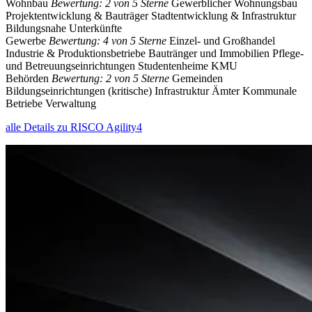
Wohnbau
Bewertung: 2 von 5 Sterne
Gewerblicher Wohnungsbau
Projektentwicklung & Bauträger
Stadtentwicklung & Infrastruktur
Bildungsnahe Unterkünfte
Gewerbe
Bewertung: 4 von 5 Sterne
Einzel- und Großhandel
Industrie & Produktionsbetriebe
Bautränger und Immobilien
Pflege-
und Betreuungseinrichtungen
Studentenheime
KMU
Behörden
Bewertung: 2 von 5 Sterne
Gemeinden
Bildungseinrichtungen
(kritische) Infrastruktur
Ämter
Kommunale
Betriebe
Verwaltung
alle Details zu RISCO Agility4