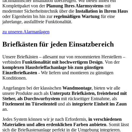
fachmännischer Installation überzeugen. Wir bieten Ihnen ein
Komplettpaket von der
Planung Ihres Alarmsystems
mit
modernster Sicherheitstechnik über die
Installation in Ihrem Haus
oder Eigenheim bis hin zur
regelmäßigen Wartung
für eine
jahrelange, ausfallfreie Funktionalität.
zu unseren Alarmanlagen
Briefkästen für jeden Einsatzbereich
Unsere Briefkästen – allesamt nur von renommierten Herstellern –
verbinden
Funktionalität mit hochwertigem Design
. Von der
komplexen Hausbrieffachanlage bis zum günstigen
Einzelbriefkasten
- Wir liefern und montieren zu günstigen
Konditionen.
Angefangen bei der klassischen
Wandmontage
, bieten wir alle
unsere Produkte auch als
Unterputz Briefkästen, freistehend mit
Steher, als Durchwurfsystem
mit rückseitiger Entnahme, als
Fixelement im Türseitenteil
und als
integrierte Einheit im Zaun
an.
Jedes System können wir je nach Erfordernis,
in verschiedenen
Materialien und allen erdenklichen Farben anbieten
. Somit lässt
sich die Briefkastenanlage perfekt in die Umgebung integrieren.