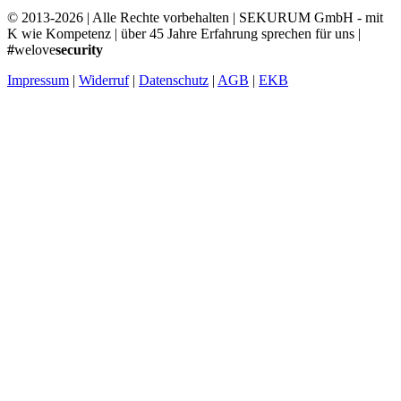
© 2013-2026 | Alle Rechte vorbehalten | SEKURUM GmbH - mit
K wie Kompetenz | über 45 Jahre Erfahrung sprechen für uns |
#
welove
security
Impressum
|
Widerruf
|
Datenschutz
|
AGB
|
EKB