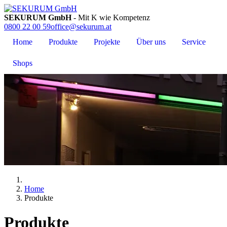
SEKURUM GmbH
- Mit K wie Kompetenz
0800 22 00 59
office@sekurum.at
Home
Produkte
Projekte
Über uns
Service
Shops
Home
Produkte
Produkte