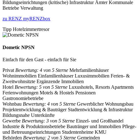
Bildungseinrichtungen
(kritische) Infrastruktur
Ämter
Kommunale
Betriebe
Verwaltung
zu RENZ myRENZbox
Tipp Hotelzimmertresor
Dometic NPSN
Einfach für den Gast - einfach für Sie
Privat
Bewertung: 4 von 5 Sterne
Mehrfamilienhäuser
Wohnimmobilien
Einfamilienhäuser
Luxusimmobilien
Ferien- &
Zweitwohnsitzte
Ergänzende Immobilien
Hotel
Bewertung: 5 von 5 Sterne
Luxushotels, Resorts
Apartments
Ferienwohnungen
Motels & Hostels
Pensionen
Gastronomiebetriebe
Wohnbau
Bewertung: 4 von 5 Sterne
Gewerblicher Wohnungsbau
Projektentwicklung & Bauträger
Stadtentwicklung & Infrastruktur
Bildungsnahe Unterkünfte
Gewerbe
Bewertung: 3 von 5 Sterne
Einzel- und Großhandel
Industrie & Produktionsbetriebe
Bautränger und Immobilien
Pflege-
und Betreuungseinrichtungen
Studentenheime
KMU
Behörden
Bewertung: 2 von 5 Sterne
Gemeinden