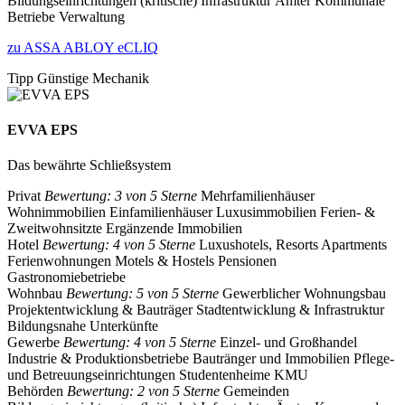
Bildungseinrichtungen
(kritische) Infrastruktur
Ämter
Kommunale
Betriebe
Verwaltung
zu ASSA ABLOY eCLIQ
Tipp Günstige Mechanik
EVVA EPS
Das bewährte Schließsystem
Privat
Bewertung: 3 von 5 Sterne
Mehrfamilienhäuser
Wohnimmobilien
Einfamilienhäuser
Luxusimmobilien
Ferien- &
Zweitwohnsitzte
Ergänzende Immobilien
Hotel
Bewertung: 4 von 5 Sterne
Luxushotels, Resorts
Apartments
Ferienwohnungen
Motels & Hostels
Pensionen
Gastronomiebetriebe
Wohnbau
Bewertung: 5 von 5 Sterne
Gewerblicher Wohnungsbau
Projektentwicklung & Bauträger
Stadtentwicklung & Infrastruktur
Bildungsnahe Unterkünfte
Gewerbe
Bewertung: 4 von 5 Sterne
Einzel- und Großhandel
Industrie & Produktionsbetriebe
Bautränger und Immobilien
Pflege-
und Betreuungseinrichtungen
Studentenheime
KMU
Behörden
Bewertung: 2 von 5 Sterne
Gemeinden