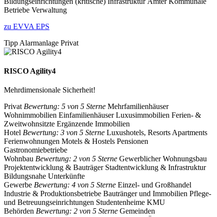
Bildungseinrichtungen
(kritische) Infrastruktur
Ämter
Kommunale
Betriebe
Verwaltung
zu EVVA EPS
Tipp Alarmanlage Privat
RISCO Agility4
Mehrdimensionale Sicherheit!
Privat
Bewertung: 5 von 5 Sterne
Mehrfamilienhäuser
Wohnimmobilien
Einfamilienhäuser
Luxusimmobilien
Ferien- &
Zweitwohnsitzte
Ergänzende Immobilien
Hotel
Bewertung: 3 von 5 Sterne
Luxushotels, Resorts
Apartments
Ferienwohnungen
Motels & Hostels
Pensionen
Gastronomiebetriebe
Wohnbau
Bewertung: 2 von 5 Sterne
Gewerblicher Wohnungsbau
Projektentwicklung & Bauträger
Stadtentwicklung & Infrastruktur
Bildungsnahe Unterkünfte
Gewerbe
Bewertung: 4 von 5 Sterne
Einzel- und Großhandel
Industrie & Produktionsbetriebe
Bautränger und Immobilien
Pflege-
und Betreuungseinrichtungen
Studentenheime
KMU
Behörden
Bewertung: 2 von 5 Sterne
Gemeinden