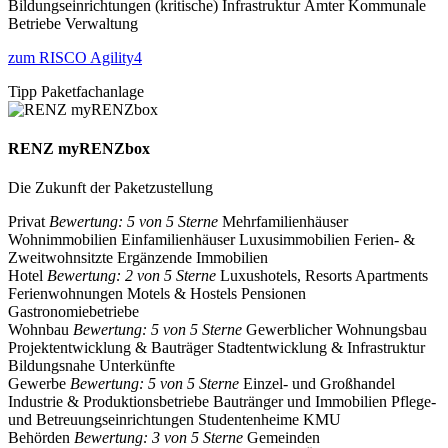
Bildungseinrichtungen
(kritische) Infrastruktur
Ämter
Kommunale
Betriebe
Verwaltung
zum RISCO Agility4
Tipp Paketfachanlage
RENZ myRENZbox
Die Zukunft der Paketzustellung
Privat
Bewertung: 5 von 5 Sterne
Mehrfamilienhäuser
Wohnimmobilien
Einfamilienhäuser
Luxusimmobilien
Ferien- &
Zweitwohnsitzte
Ergänzende Immobilien
Hotel
Bewertung: 2 von 5 Sterne
Luxushotels, Resorts
Apartments
Ferienwohnungen
Motels & Hostels
Pensionen
Gastronomiebetriebe
Wohnbau
Bewertung: 5 von 5 Sterne
Gewerblicher Wohnungsbau
Projektentwicklung & Bauträger
Stadtentwicklung & Infrastruktur
Bildungsnahe Unterkünfte
Gewerbe
Bewertung: 5 von 5 Sterne
Einzel- und Großhandel
Industrie & Produktionsbetriebe
Bautränger und Immobilien
Pflege-
und Betreuungseinrichtungen
Studentenheime
KMU
Behörden
Bewertung: 3 von 5 Sterne
Gemeinden