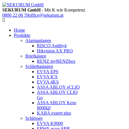
SEKURUM GmbH
- Mit K wie Kompetenz
0800 22 00 59
office@sekurum.at
Home
Produkte
Alarmanlagen
RISCO Agility4
Hikvision AX PRO
Briefkästen
RENZ myRENZbox
Schließanlagen
EVVA EPS
EVVA ICS
EVVA 4KS
ASSA ABLOY eCLIQ
ASSA ABLOY CLIQ
Go
ASSA ABLOY Keso
8000Ω²
KABA expert plus
Schlösser
EVVA K9000
ERWE econ-SBR