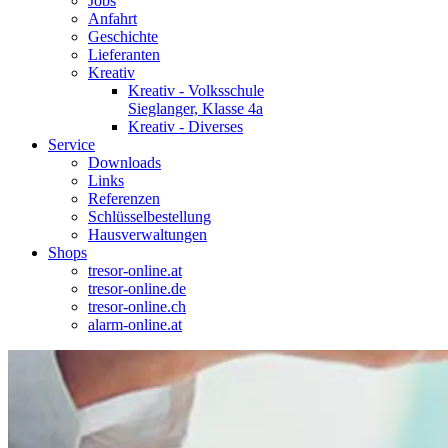
Jobs
Anfahrt
Geschichte
Lieferanten
Kreativ
Kreativ - Volksschule
Sieglanger, Klasse 4a
Kreativ - Diverses
Service
Downloads
Links
Referenzen
Schlüsselbestellung
Hausverwaltungen
Shops
tresor-online.at
tresor-online.de
tresor-online.ch
alarm-online.at