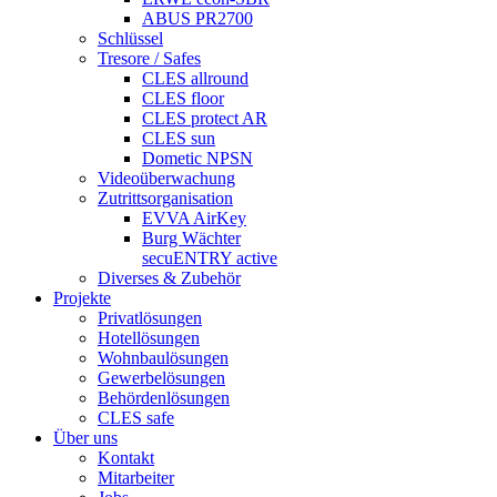
ABUS PR2700
Schlüssel
Tresore / Safes
CLES allround
CLES floor
CLES protect AR
CLES sun
Dometic NPSN
Videoüberwachung
Zutrittsorganisation
EVVA AirKey
Burg Wächter
secuENTRY active
Diverses & Zubehör
Projekte
Privatlösungen
Hotellösungen
Wohnbaulösungen
Gewerbelösungen
Behördenlösungen
CLES safe
Über uns
Kontakt
Mitarbeiter